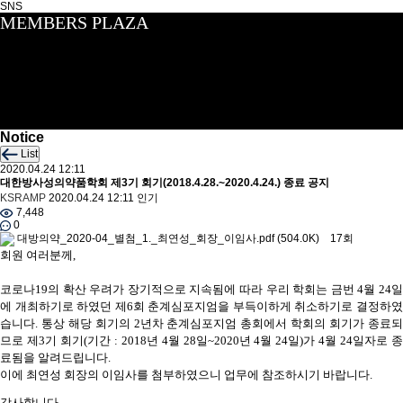
SNS
MEMBERS PLAZA
Notice
List
2020.04.24 12:11
대한방사성의약품학회 제3기 회기(2018.4.28.~2020.4.24.) 종료 공지
KSRAMP
2020.04.24 12:11
인기
7,448
0
대방의약_2020-04_별첨_1._최연성_회장_이임사.pdf
(504.0K)
17회
회원 여러분께,
코로나
19
의 확산 우려가 장기적으로 지속됨에 따라 우리 학회는 금번
4
월
24
일
에 개최하기로 하였던 제
6
회 춘계심포지엄을 부득이하게 취소하기로 결정하였
습니다
.
통상 해당 회기의
2
년차 춘계심포지엄 총회에서 학회의 회기가 종료
므로 제
3
기 회기
(
기간
: 2018
년
4
월
28
일
~2020
년
4
월
24
일
)
가
4
월
24
일자로 
료됨을 알려드립니다
.
이에 최연성 회장의 이임사를 첨부하였으니 업무에 참조하시기 바랍니다
.
감사합니다.