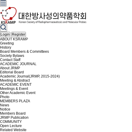
Login
Register
ABOUT KSRAMP
Greeting
History
Board Members & Committees
Society Bylaws
Contact Staff
ACADEMIC JOURNAL
About JRMP
Editorial Board
Academic Journal(JRMP, 2015-2024)
Meeting & Abstract
ACADEMIC EVENT
Meetings & Event
Other Academic Event
Photo
MEMBERS PLAZA
News
Notice
Members Board
JRMP Publication
COMMUNITY
Open Lecture
Related Website