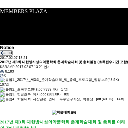
MEMBERS PLAZA
Notice
List
2017.02.07 13:21
2017년 제3회 대한방사성의약품학회 춘계학술대회 및 총회일정 (초록접수기간 포함)
KSRAMP
2017.02.07 13:21
인기
8,183
0
붙임1._2017년_제3회_춘계학술대회_및_총회_프로그램_일정.pdf
(48.5K)
107회
붙임2._초록투고안내.pdf
(339.7K)
17회
붙임3._한글초록_예시.doc
(283.0K)
8회
붙임4._학술대회_시상관련_안내__우수연구자상,_학술상_.pdf
(49.0K)
14회
2017년 제3회 대한방사성의약품학회 춘계학술대회 및 총회를 아래