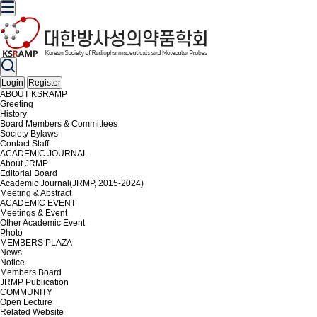
Login
Register
ABOUT KSRAMP
Greeting
History
Board Members & Committees
Society Bylaws
Contact Staff
ACADEMIC JOURNAL
About JRMP
Editorial Board
Academic Journal(JRMP, 2015-2024)
Meeting & Abstract
ACADEMIC EVENT
Meetings & Event
Other Academic Event
Photo
MEMBERS PLAZA
News
Notice
Members Board
JRMP Publication
COMMUNITY
Open Lecture
Related Website