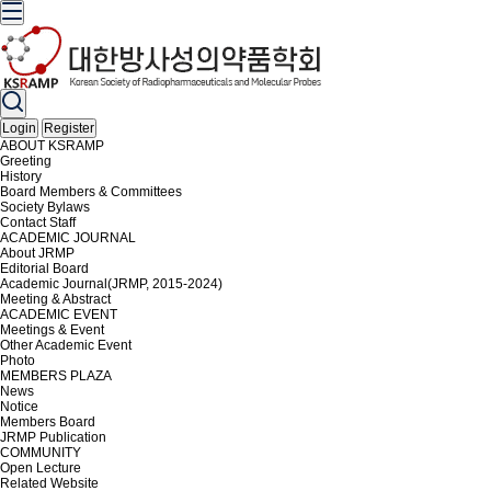
Login
Register
ABOUT KSRAMP
Greeting
History
Board Members & Committees
Society Bylaws
Contact Staff
ACADEMIC JOURNAL
About JRMP
Editorial Board
Academic Journal(JRMP, 2015-2024)
Meeting & Abstract
ACADEMIC EVENT
Meetings & Event
Other Academic Event
Photo
MEMBERS PLAZA
News
Notice
Members Board
JRMP Publication
COMMUNITY
Open Lecture
Related Website