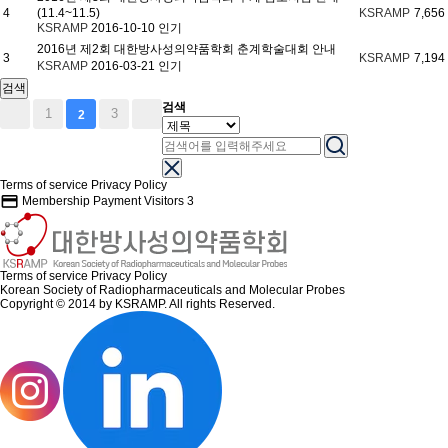
4
(11.4~11.5)
KSRAMP
7,656
KSRAMP
2016-10-10
인기
2016년 제2회 대한방사성의약품학회 춘계학술대회 안내
3
KSRAMP
7,194
KSRAMP
2016-03-21
인기
검색
검색
1
3
2
Terms of service
Privacy Policy
credit_card
Membership Payment
Visitors
3
Terms of service
Privacy Policy
Korean Society of Radiopharmaceuticals and Molecular Probes
Copyright © 2014 by KSRAMP. All rights Reserved.