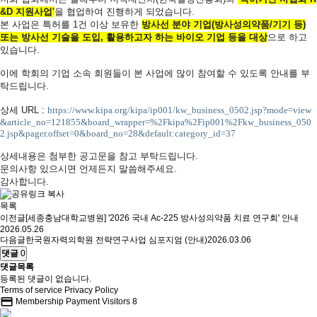
&D 지원사업'
을 협업하여 진행하게 되었습니다.
본 사업은 특허를 1건 이상 보유한
방사선 분야 기업(방사성의약품/기기 등)
또는 방사선 기술을 도입, 활용하고자 하는 바이오 기업 등을 대상
으로 하고
있습니다.
이에 학회의 기업 소속 회원들이 본 사업에 많이 참여할 수 있도록 안내를 부
탁드립니다.
상세 URL :
https://www.kipa.org/kipa/ip001/kw_business_0502.jsp?mode=view
&article_no=121855&board_wrapper=%2Fkipa%2Fip001%2Fkw_business_050
2.jsp&pager.offset=0&board_no=28&default:category_id=37
상세내용은 첨부한 공고문을 참고 부탁드립니다.
문의사항 있으시면 언제든지 말씀해주세요.
감사합니다.
목록
이전글
[세종충남대학교병원] '2026 국내 Ac-225 방사성의약품 치료 연구회' 안내
2026.05.26
다음글
한국원자력의학원 전략연구사업 심포지엄 (안내)
2026.03.06
댓글
0
댓글목록
등록된 댓글이 없습니다.
Terms of service
Privacy Policy
credit_card
Membership Payment
Visitors
8