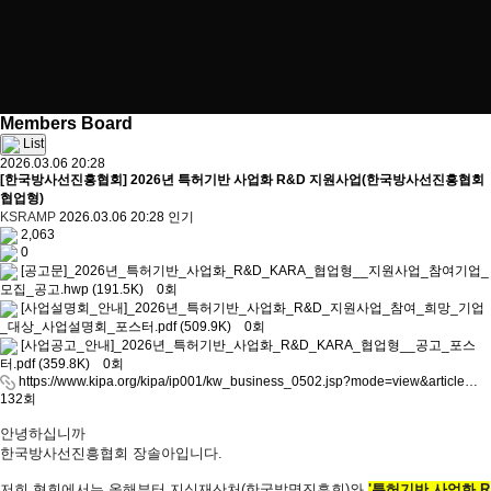
Members Board
List
2026.03.06 20:28
[한국방사선진흥협회] 2026년 특허기반 사업화 R&D 지원사업(한국방사선진흥협회
협업형)
KSRAMP
2026.03.06 20:28
인기
2,063
0
[공고문]_2026년_특허기반_사업화_R&D_KARA_협업형__지원사업_참여기업_
모집_공고.hwp
(191.5K)
0회
[사업설명회_안내]_2026년_특허기반_사업화_R&D_지원사업_참여_희망_기업
_대상_사업설명회_포스터.pdf
(509.9K)
0회
[사업공고_안내]_2026년_특허기반_사업화_R&D_KARA_협업형__공고_포스
터.pdf
(359.8K)
0회
https://www.kipa.org/kipa/ip001/kw_business_0502.jsp?mode=view&article…
132회
안녕하십니까
한국방사선진흥협회 장솔아입니다.
저희 협회에서는 올해부터 지식재산처(한국발명진흥회)와
'특허기반 사업화 R