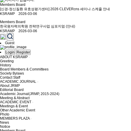
Members Board
[신경-정신질환 유효성평가센터] 2026 CLEVERcns 세미나 스케줄 안내
KSRAMP 2026-03-06
Members Board
한국원자력의학원 전략연구사업 심포지엄 (안내)
KSRAMP 2026-03-06
Guest
Login
Register
ABOUT KSRAMP
Greeting
History
Board Members & Committees
Society Bylaws
Contact Staff
ACADEMIC JOURNAL
About JRMP
Editorial Board
Academic Journal(JRMP, 2015-2024)
Meeting & Abstract
ACADEMIC EVENT
Meetings & Event
Other Academic Event
Photo
MEMBERS PLAZA
News
Notice
Members Board