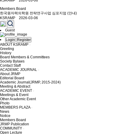
KSRAMP 2026-03-06
Members Board
한국원자력의학원 전략연구사업 심포지엄 (안내)
KSRAMP 2026-03-06
Guest
Login
Register
ABOUT KSRAMP
Greeting
History
Board Members & Committees
Society Bylaws
Contact Staff
ACADEMIC JOURNAL
About JRMP
Editorial Board
Academic Journal(JRMP, 2015-2024)
Meeting & Abstract
ACADEMIC EVENT
Meetings & Event
Other Academic Event
Photo
MEMBERS PLAZA
News
Notice
Members Board
JRMP Publication
COMMUNITY
Open Lecture