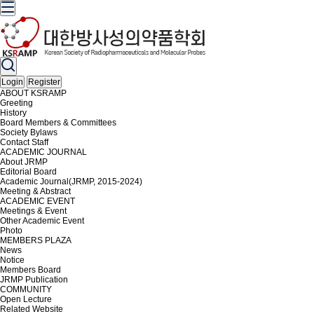
Login
Register
ABOUT KSRAMP
Greeting
History
Board Members & Committees
Society Bylaws
Contact Staff
ACADEMIC JOURNAL
About JRMP
Editorial Board
Academic Journal(JRMP, 2015-2024)
Meeting & Abstract
ACADEMIC EVENT
Meetings & Event
Other Academic Event
Photo
MEMBERS PLAZA
News
Notice
Members Board
JRMP Publication
COMMUNITY
Open Lecture
Related Website