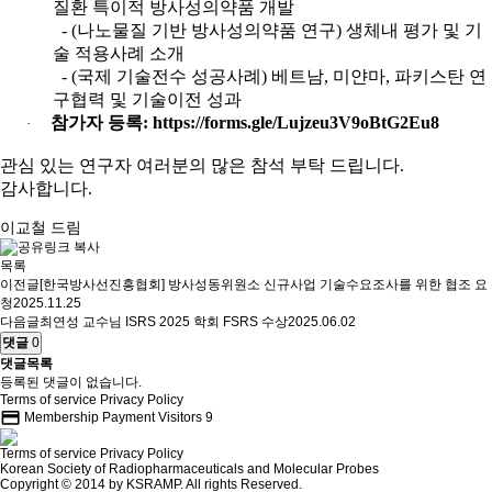
질환 특이적 방사성의약품 개발
- (
나노물질 기반 방사성의약품 연구
)
생체내 평가 및 기
술 적용사례 소개
- (
국제 기술전수 성공사례
)
베트남
,
미얀마
,
파키스탄 연
구협력 및 기술이전 성과
참가자 등록
:
https://forms.gle/Lujzeu3V9oBtG2Eu8
·
관심 있는 연구자 여러분의 많은 참석 부탁 드립니다
.
감사합니다
.
이교철 드림
목록
이전글
[한국방사선진흥협회] 방사성동위원소 신규사업 기술수요조사를 위한 협조 요
청
2025.11.25
다음글
최연성 교수님 ISRS 2025 학회 FSRS 수상
2025.06.02
댓글
0
댓글목록
등록된 댓글이 없습니다.
Terms of service
Privacy Policy
credit_card
Membership Payment
Visitors
9
Terms of service
Privacy Policy
Korean Society of Radiopharmaceuticals and Molecular Probes
Copyright © 2014 by KSRAMP. All rights Reserved.