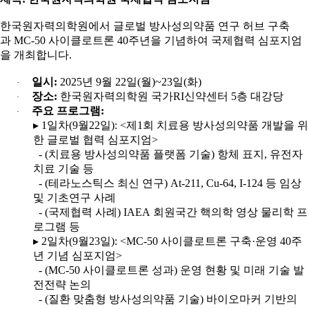
한국원자력의학원에서 글로벌 방사성의약품 연구 허브 구축
과
MC-50
사이클로트론
40
주년을 기념하여 국제협력 심포지엄
을 개최합니다
.
일시
:
2025
년
9
월
22
일
(
월
)~23
일
(
화
)
·
장소
:
한국원자력의학원 국가
RI
신약센터 5층 대강당
·
주요 프로그램
:
·
▸
1
일차
(9
월
22
일
): <
제
1
회 치료용 방사성의약품 개발을 위
한 글로벌 협력 심포지엄>
- (
치료용 방사성의약품 플랫폼 기술
)
항체 표지
,
유전자
치료 기술 등
- (
테라노스틱스 최신 연구
)
At
-211, Cu-64, I-124
등 임상
및 기초연구 사례
- (
국제협력 사례
) IAEA
회원국간 핵의학 영상 물리학 프
로그램 등
▸
2
일차
(9
월
23
일
): <MC-50
사이클로트론 구축
·
운영
40
주
년 기념 심포지엄>
- (MC-50
사이클로트론 성과
)
운영 현황 및 미래 기술 발
전전략 논의
- (
질환 맞춤형 방사성의약품 기술
) 바이오마커 기반의