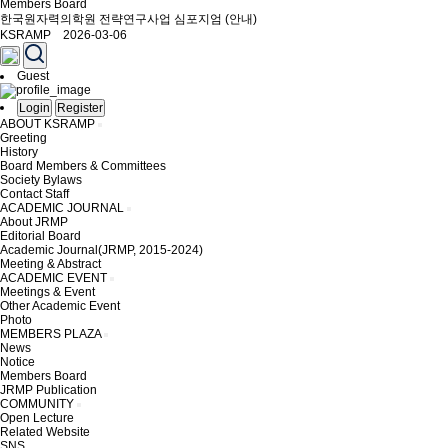
Members Board
한국원자력의학원 전략연구사업 심포지엄 (안내)
KSRAMP 2026-03-06
Guest
Login
Register
ABOUT KSRAMP
Greeting
History
Board Members & Committees
Society Bylaws
Contact Staff
ACADEMIC JOURNAL
About JRMP
Editorial Board
Academic Journal(JRMP, 2015-2024)
Meeting & Abstract
ACADEMIC EVENT
Meetings & Event
Other Academic Event
Photo
MEMBERS PLAZA
News
Notice
Members Board
JRMP Publication
COMMUNITY
Open Lecture
Related Website
SNS