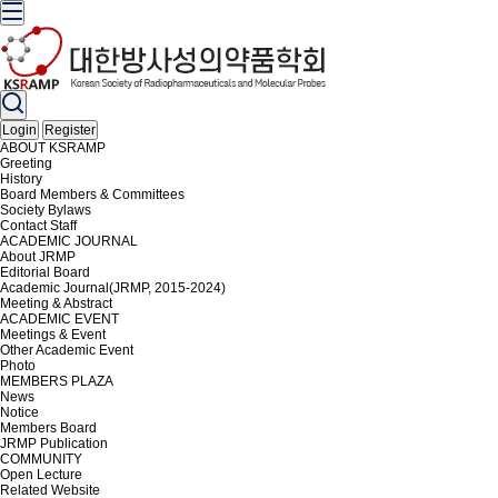
Login
Register
ABOUT KSRAMP
Greeting
History
Board Members & Committees
Society Bylaws
Contact Staff
ACADEMIC JOURNAL
About JRMP
Editorial Board
Academic Journal(JRMP, 2015-2024)
Meeting & Abstract
ACADEMIC EVENT
Meetings & Event
Other Academic Event
Photo
MEMBERS PLAZA
News
Notice
Members Board
JRMP Publication
COMMUNITY
Open Lecture
Related Website