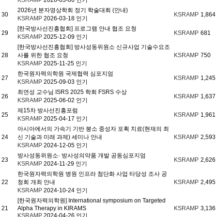
KSRAMP
2026-03-06
인기
2026년 분자영상학회 정기 학술대회 (안내)
30
KSRAMP
1,864
KSRAMP
2026-03-18
인기
[한국방사선진흥협회] 프로그램 안내 협조 요청
29
KSRAMP
681
KSRAMP
2025-12-09
인기
[한국방사선진흥협회] 방사성동위원소 신규사업 기술수요조
28
사를 위한 협조 요청
KSRAMP
750
KSRAMP
2025-11-25
인기
한국원자력의학원 국제협력 심포지엄
27
KSRAMP
1,245
KSRAMP
2025-09-03
인기
최연성 교수님 ISRS 2025 학회 FSRS 수상
26
KSRAMP
1,637
KSRAMP
2025-06-02
인기
제15차 방사선진흥포럼
25
KSRAMP
1,961
KSRAMP
2025-04-17
인기
아시아에서의 가속기 기반 붕소 중성자 포획 치료(현재의 최
24
신 기술과 미래 과제) 세미나 안내
KSRAMP
2,593
KSRAMP
2024-12-05
인기
방사성동위원소· 방사성의약품 개발 공동심포지엄
23
KSRAMP
2,626
KSRAMP
2024-11-29
인기
한국원자력의학원 병원 인프라 첨단화 사업 타당성 조사 공
22
청회 개최 안내
KSRAMP
2,495
KSRAMP
2024-10-24
인기
[한국원자력의학원] International symposium on Targeted
21
Alpha Therapy in KIRAMS
KSRAMP
3,136
KSRAMP
2024-04-26
인기